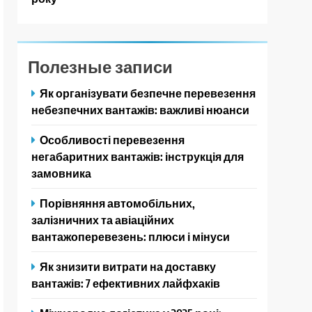
Полезные записи
Як організувати безпечне перевезення
небезпечних вантажів: важливі нюанси
Особливості перевезення
негабаритних вантажів: інструкція для
замовника
Порівняння автомобільних,
залізничних та авіаційних
вантажоперевезень: плюси і мінуси
Як знизити витрати на доставку
вантажів: 7 ефективних лайфхаків