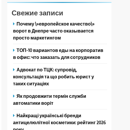
Свежие записи
Почему \»европейское качество\»
ворот в Днепре часто оказывается
просто маркетингом
ТОП-10 вариантов еды на корпоратив
в офис: что заказать для сотрудников
Адвокат по ТЦК: супровід,
консультація та що робить юрист у
таких ситуаціях
Як продовжити термін служби
автоматики воріт
Найкращі українські бренди
антицелюлітної косметики: рейтинг 2026
року