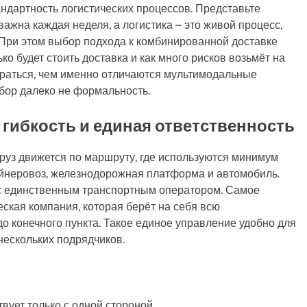
тандартность логистических процессов. Представьте
важна каждая неделя, а логистика – это живой процесс,
 При этом выбор подхода к комбинированной доставке
ко будет стоить доставка и как много рисков возьмёт на
обраться, чем именно отличаются мультимодальные
ыбор далеко не формальность.
гибкость и единая ответственность
груз движется по маршруту, где используются минимум
ейнеровоз, железнодорожная платформа и автомобиль.
 с единственным транспортным оператором. Самое
еская компания, которая берёт на себя всю
 до конечного пункта. Такое единое управление удобно для
нескольких подрядчиков.
вует только с одной стороной.