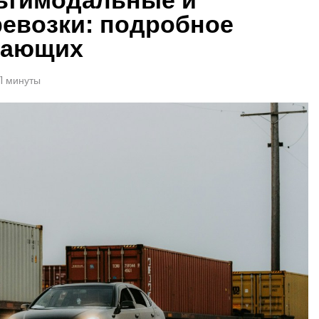
евозки: подробное
нающих
1 минуты