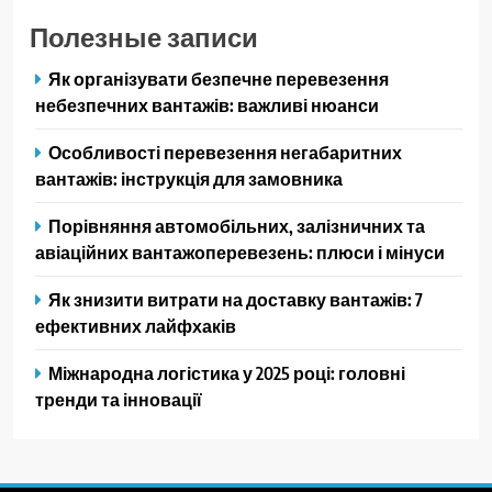
Полезные записи
Як організувати безпечне перевезення
небезпечних вантажів: важливі нюанси
Особливості перевезення негабаритних
вантажів: інструкція для замовника
Порівняння автомобільних, залізничних та
авіаційних вантажоперевезень: плюси і мінуси
Як знизити витрати на доставку вантажів: 7
ефективних лайфхаків
Міжнародна логістика у 2025 році: головні
тренди та інновації