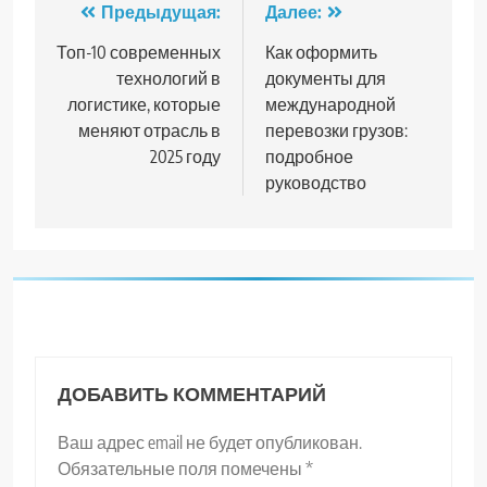
Навигация
Предыдущая:
Далее:
по
Топ-10 современных
Как оформить
технологий в
документы для
записям
логистике, которые
международной
меняют отрасль в
перевозки грузов:
2025 году
подробное
руководство
ДОБАВИТЬ КОММЕНТАРИЙ
Ваш адрес email не будет опубликован.
Обязательные поля помечены
*