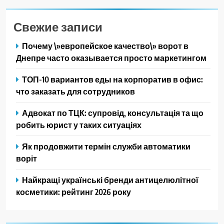
Свежие записи
Почему \»европейское качество\» ворот в
Днепре часто оказывается просто маркетингом
ТОП-10 вариантов еды на корпоратив в офис:
что заказать для сотрудников
Адвокат по ТЦК: супровід, консультація та що
робить юрист у таких ситуаціях
Як продовжити термін служби автоматики
воріт
Найкращі українські бренди антицелюлітної
косметики: рейтинг 2026 року