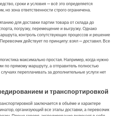
едство, сроки и условия — всё это определяется
, но зона ответственности строго ограничена.
панию для доставки партии товара от склада до
спорта, погрузку, перемещение и выгрузку. Однако
аршрута, контроль сопутствующих процессов и решение
 Перевозчик действует по принципу: взял — доставил. Все
 логистика максимально простая. Например, когда нужно
ми по прямому маршруту, а отправитель полностью
х случаях переплачивать за дополнительные услуги нет
педированием и транспортировкой
ранспортировкой заключается в объёме и характере
инатор, организующий все этапы доставки, а перевозчик
возку. Проще говоря, экспедирование включает в себя