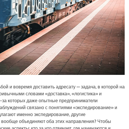
ьбой и вовремя доставить адресату — задача, в которой на
привычными словами «доставка», «логистика» и
з-за которых даже опытные предприниматели
заблуждений связано с понятиями «экспедирование» и
лагают именно экспедирование, другие
ьи вообще объединяют оба этих направления? Чтобы
ские аспекты: кто за что отвечает, где начинаются и