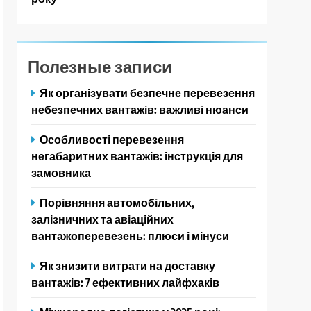
Полезные записи
Як організувати безпечне перевезення
небезпечних вантажів: важливі нюанси
Особливості перевезення
негабаритних вантажів: інструкція для
замовника
Порівняння автомобільних,
залізничних та авіаційних
вантажоперевезень: плюси і мінуси
Як знизити витрати на доставку
вантажів: 7 ефективних лайфхаків