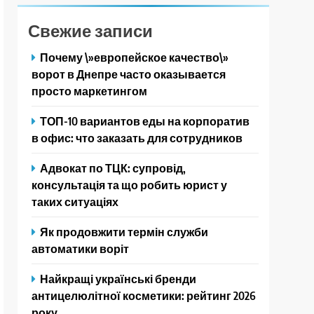
Свежие записи
Почему \»европейское качество\»
ворот в Днепре часто оказывается
просто маркетингом
ТОП-10 вариантов еды на корпоратив
в офис: что заказать для сотрудников
Адвокат по ТЦК: супровід,
консультація та що робить юрист у
таких ситуаціях
Як продовжити термін служби
автоматики воріт
Найкращі українські бренди
антицелюлітної косметики: рейтинг 2026
року