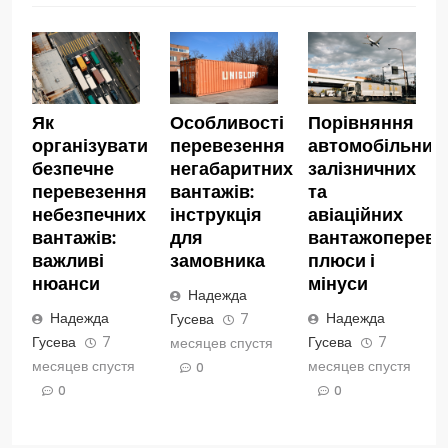
Як
Особливості
Порівняння
організувати
перевезення
автомобільних,
безпечне
негабаритних
залізничних
перевезення
вантажів:
та
небезпечних
інструкція
авіаційних
вантажів:
для
вантажопереве
важливі
замовника
плюси і
нюанси
мінуси
Надежда
Надежда
Надежда
Гусева
7
Гусева
7
Гусева
7
месяцев спустя
месяцев спустя
месяцев спустя
0
0
0