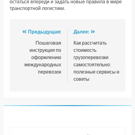
остаться впереди и задать новые правила в мире
транспортной логистики.
Навигация
Предыдущая:
Далее:
по
Пошаговая
Как рассчитать
инструкция по
стоимость
записям
оформлению
грузоперевозки
международных
самостоятельно:
перевозок
полезные сервисы и
советы