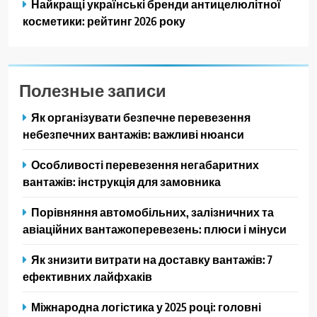
Найкращі українські бренди антицелюлітної
косметики: рейтинг 2026 року
Полезные записи
Як організувати безпечне перевезення
небезпечних вантажів: важливі нюанси
Особливості перевезення негабаритних
вантажів: інструкція для замовника
Порівняння автомобільних, залізничних та
авіаційних вантажоперевезень: плюси і мінуси
Як знизити витрати на доставку вантажів: 7
ефективних лайфхаків
Міжнародна логістика у 2025 році: головні