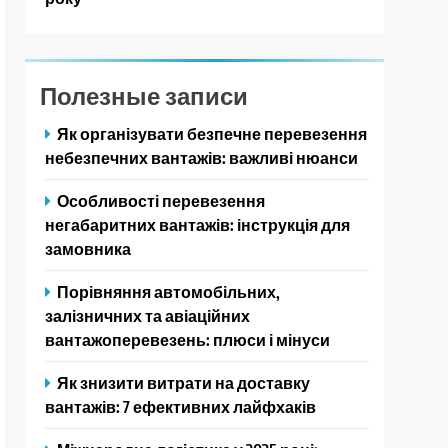
Полезные записи
Як організувати безпечне перевезення
небезпечних вантажів: важливі нюанси
Особливості перевезення
негабаритних вантажів: інструкція для
замовника
Порівняння автомобільних,
залізничних та авіаційних
вантажоперевезень: плюси і мінуси
Як знизити витрати на доставку
вантажів: 7 ефективних лайфхаків