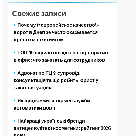
Свежие записи
Почему \»европейское качество\»
ворот в Днепре часто оказывается
просто маркетингом
ТОП-10 вариантов еды на корпоратив
в офис: что заказать для сотрудников
Адвокат по ТЦК: супровід,
консультація та що робить юрист у
таких ситуаціях
Як продовжити термін служби
автоматики воріт
Найкращі українські бренди
антицелюлітної косметики: рейтинг 2026
року