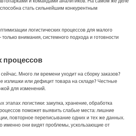
 автопарками и командами аналитиков. На самом же деле
 способна стать сильнейшим конкурентным
оптимизации логистических процессов для малого
 только внимания, системного подхода и готовности
х процессов
 сейчас. Много ли времени уходит на сборку заказов?
ые излишки или дефицит товара на складе? Честные
чкой для изменений.
этапах логистики: закупка, хранение, обработка
 процессов поможет выявить слабые места: лишние
и, повторное переписывание одних и тех же данных.
то именно они видят проблемы, ускользающие от