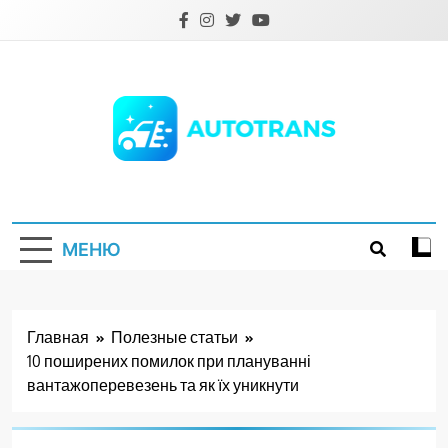
Перейти
к
содержимому
Autotrans.com.ua
МЕНЮ
Главная
Полезные статьи
10 поширених помилок при плануванні
вантажоперевезень та як їх уникнути