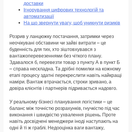
доставки
Ігнорування цифрових технологій та
автоматизації
На що звернути увагу, щоб уникнути ризиків
Розрив у ланцюжку постачання, затримки через
неочікувані обставини чи зайві витрати – це
буденність для тих, хто зіштовхувався з
вантажоперевезеннями без чіткого плану.
Здавалося б, перевезти товар з пункту А в пункт Б
– справа нескладна. Та дрібні помилки на кожному
етапі процесу здатні перекреслити навіть найкращі
наміри. Вантаж втрачається, строки зривано, а
довіра клієнтів і партнерів підривається надовго.
У реальному бізнесі планування логістики – це
баланс між точністю розрахунків, гнучкістю під час
виконання і швидкістю ухвалення рішень. Проте
навіть досвідчені менеджери іноді наступають на
одні й ті ж граблі. Недооцінка ваги вантажу,