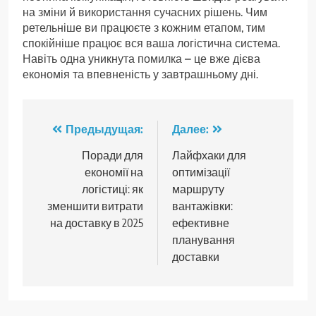
на зміни й використання сучасних рішень. Чим
ретельніше ви працюєте з кожним етапом, тим
спокійніше працює вся ваша логістична система.
Навіть одна уникнута помилка – це вже дієва
економія та впевненість у завтрашньому дні.
Навигация
Предыдущая:
Далее:
по
Поради для
Лайфхаки для
економії на
оптимізації
записям
логістиці: як
маршруту
зменшити витрати
вантажівки:
на доставку в 2025
ефективне
планування
доставки