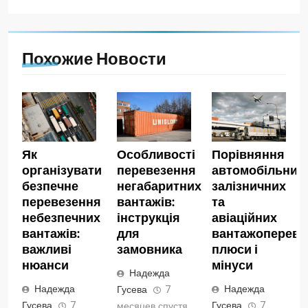
Похожие Новости
Як
Особливості
Порівняння
організувати
перевезення
автомобільних,
безпечне
негабаритних
залізничних
перевезення
вантажів:
та
небезпечних
інструкція
авіаційних
вантажів:
для
вантажопереве
важливі
замовника
плюси і
нюанси
мінуси
Надежда
Надежда
Надежда
Гусева
7
Гусева
7
Гусева
7
месяцев спустя