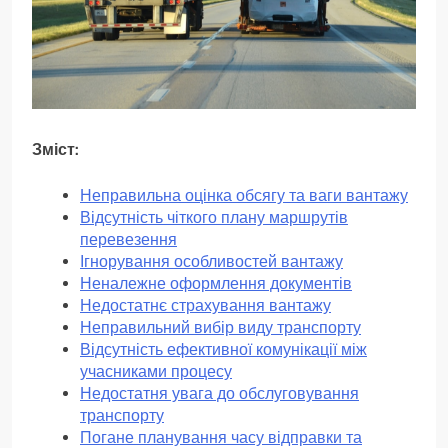
Зміст:
Неправильна оцінка обсягу та ваги вантажу
Відсутність чіткого плану маршрутів
перевезення
Ігнорування особливостей вантажу
Неналежне оформлення документів
Недостатнє страхування вантажу
Неправильний вибір виду транспорту
Відсутність ефективної комунікації між
учасниками процесу
Недостатня увага до обслуговування
транспорту
Погане планування часу відправки та